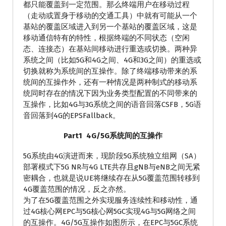
都只能覆盖到一定范围。那么终端用户在移动过程
（走动或置身于移动的交通工具）中就有可能从一个
基站的覆盖区域进入到另一个基站的覆盖区域，这是
移动通信特有的特性，根据终端的不同状态（空闲
态、连接态）在基站间移动进行重选或切换。两种异
系统之间（比如5G和4G之间、4G和3G之间）的重选或
切换就称为系统间的互操作。除了终端移动带来的系
统间的互操作外，还有一种情况是两种制式的移动系
统同时存在的情况下因为业务类型配置的不同带来的
互操作，比如4G与3G系统之间的语音回落CSFB，5G语
音回落到4G的EPSFallback。
Part1
4G/5G系统间的互操作
5G系统由4G演进而来，现阶段5G系统独立组网（SA）
部署模式下5G NR与4G LTE共存且gNB与eNB之间无紧
密耦合，也就是说UE将继续存在从5G覆盖范围转移到
4G覆盖范围的情况，反之亦然。
为了在5G覆盖范围之外实现服务连续性和移动性，通
过4G核心网EPC与5G核心网5GC实现4G与5G网络之间
的互操作。4G/5G互操作如图所示，在EPC与5GC系统