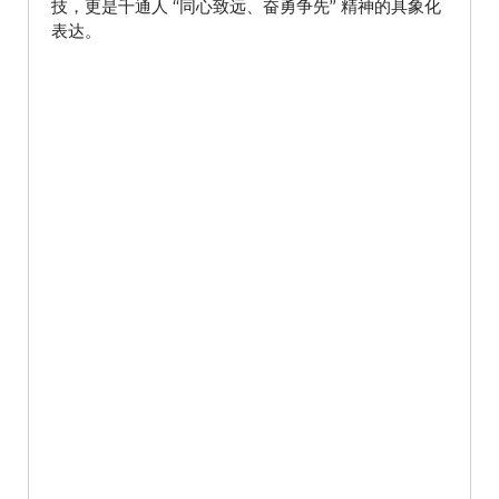
技，更是千通人 “同心致远、奋勇争先” 精神的具象化
表达。