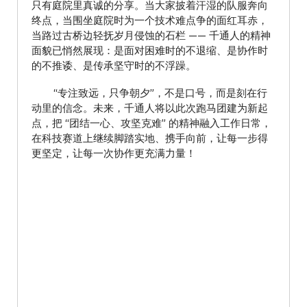
只有庭院里真诚的分享。当大家披着汗湿的队服奔向
终点，当围坐庭院时为一个技术难点争的面红耳赤，
当路过古桥边轻抚岁月侵蚀的石栏 —— 千通人的精神
面貌已悄然展现：是面对困难时的不退缩、是协作时
的不推诿、是传承坚守时的不浮躁。
“专注致远，只争朝夕”，不是口号，而是刻在行
动里的信念。未来，千通人将以此次跑马团建为新起
点，把 “团结一心、攻坚克难” 的精神融入工作日常，
在科技赛道上继续脚踏实地、携手向前，让每一步得
更坚定，让每一次协作更充满力量！