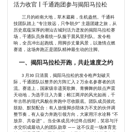
活力收官 | 千通跑团参与揭阳马拉松
三月的岭南大地，草木葳蕤，生机盎然。千通科
技团队踏上 “专注致远，只争朝夕” 主题团建之旅，从
历史底蕴深厚的潮汕古城到活力迸发的揭阳马拉松赛
场，千通队员身着统一队服于晨风里列队。发令枪
响，全员冲出起跑线，用脚步丈量风景，以激情点燃
赛道，这场奔跑正是团队精神最生动的注脚。
一、揭阳马拉松开跑，共赴速度之约
3 月30 日清晨，揭阳马拉松的发令枪声划破天
际，千通团队以整齐的方阵汇入 2 万余名参赛者的洪
流。赛道上，国家级非遗英歌舞、青狮舞的鼓点声震
天动地，为选手注入力量；榕江两岸的风光如画，千
年古邑的现代风貌在奔跑中尽收眼底。团队成员彼此
鼓励、默契配合：有人放慢脚步陪体力不支的伙伴调
整节奏，有人奋力奔跑引领方向，大家用汗水诠释 “不
放弃、共奋进” 。当全体成员冲过终点线时，笑容与汗
水交织成最动人的团队勋章 —— 这不仅是一场体育竞