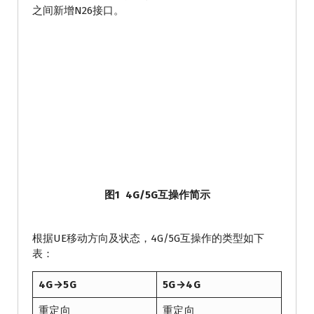
之间新增N26接口。
图1 4G/5G互操作简示
根据UE移动方向及状态，4G/5G互操作的类型如下
表：
4G→5G
5G→4G
重定向
重定向