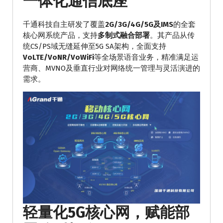
一体化通信底座
千通科技自主研发了覆盖
2G/3G/4G/5G及IMS
的全套
核心网系统产品，支持
多制式融合部署
。其产品从传
统CS/PS域无缝延伸至5G SA架构，全面支持
VoLTE/VoNR/VoWiFi
等全场景语音业务，精准满足运
营商、MVNO及垂直行业对网络统一管理与灵活演进的
需求。
轻量化5G核心网，赋能部