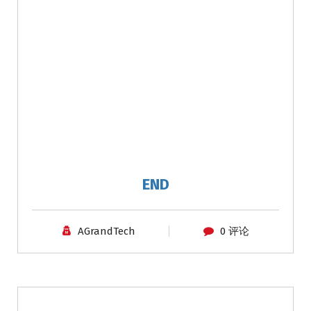
END
AGrandTech
0 评论