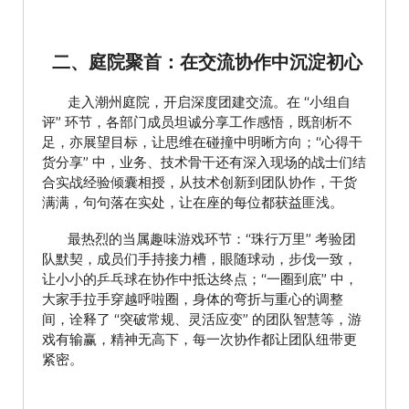
二、庭院聚首：在交流协作中沉淀初心
走入潮州庭院，开启深度团建交流。在 “小组自
评” 环节，各部门成员坦诚分享工作感悟，既剖析不
足，亦展望目标，让思维在碰撞中明晰方向；“心得干
货分享” 中，业务、技术骨干还有深入现场的战士们结
合实战经验倾囊相授，从技术创新到团队协作，干货
满满，句句落在实处，让在座的每位都获益匪浅。
最热烈的当属趣味游戏环节：“珠行万里” 考验团
队默契，成员们手持接力槽，眼随球动，步伐一致，
让小小的乒乓球在协作中抵达终点；“一圈到底” 中，
大家手拉手穿越呼啦圈，身体的弯折与重心的调整
间，诠释了 “突破常规、灵活应变” 的团队智慧等，游
戏有输赢，精神无高下，每一次协作都让团队纽带更
紧密。