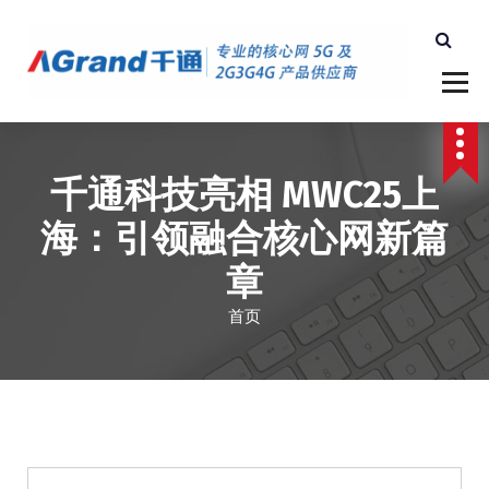
跳
至
正
文
深圳千通科技
千通科技亮相 MWC25上
海：引领融合核心网新篇
章
首页