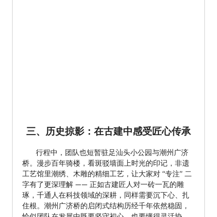
三、历史掠影：在古建中感受匠心传承
行程中，团队也短暂驻足汕头小公园与潮州广济
桥。漫步百年骑楼，看斑驳墙面上时光的印记，非遗
工艺馆里潮绣、木雕的精细工艺，让大家对 “专注” 二
字有了更深理解 —— 正如古建匠人对一砖一瓦的雕
琢，千通人在科技领域的深耕，同样需要沉下心、扎
住根。潮州广济桥的启闭式结构历经千年依然稳固，
恰似团队在发展中既要坚守初心，也要懂得灵活协